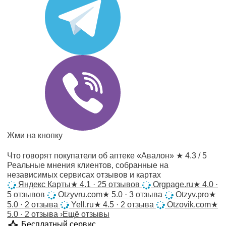
Жми на кнопку
Что говорят покупатели об аптеке «Авалон»
★ 4.3 / 5
Реальные мнения клиентов, собранные на
независимых сервисах отзывов и картах
Яндекс Карты
★
4.1 · 25 отзывов
Orgpage.ru
★
4.0 ·
5 отзывов
Otzyvru.com
★
5.0 · 3 отзыва
Otzyv.pro
★
5.0 · 2 отзыва
Yell.ru
★
4.5 · 2 отзыва
Otzovik.com
★
5.0 · 2 отзыва
›
Ещё отзывы
Бесплатный сервис