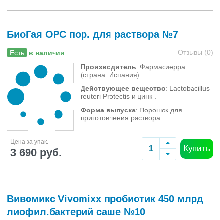
БиоГая ОРС пор. для раствора №7
Отзывы (
0
)
Есть
в наличии
Производитель
:
Фармасиерра
(страна:
Испания
)
Действующее вещество
: Lactobacillus
reuteri Protectis и цинк .
Форма выпуска
: Порошок для
приготовления раствора
Цена за упак.
Купить
3 690 руб.
Вивомикс Vivomixx пробиотик 450 млрд
лиофил.бактерий саше №10