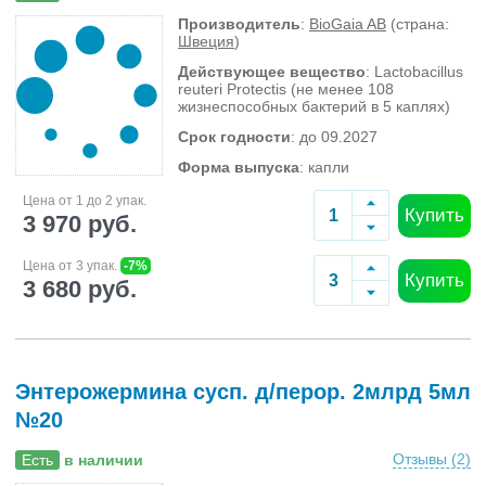
Производитель
:
BioGaia AB
(страна:
Швеция
)
Действующее вещество
: Lactobacillus
reuteri Protectis (не менее 108
жизнеспособных бактерий в 5 каплях)
Срок годности
: до 09.2027
Форма выпуска
: капли
Цена от 1 до 2 упак.
Купить
3 970 руб.
Цена от 3 упак.
-7%
Купить
3 680 руб.
Энтерожермина сусп. д/перор. 2млрд 5мл
№20
Отзывы (
2
)
Есть
в наличии