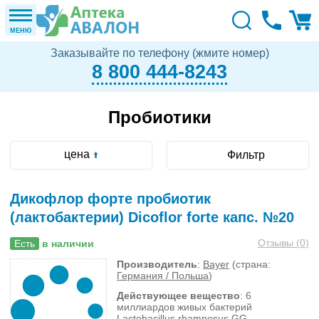
МЕНЮ
Заказывайте по телефону (жмите номер)
8 800 444-8243
Пробиотики
цена
Фильтр
Дикофлор форте пробиотик
(лактобактерии) Dicoflor forte капс. №20
Отзывы (
0
)
Есть
в наличии
Производитель
:
Bayer
(страна:
Германия / Польша
)
Действующее вещество
: 6
миллиардов живых бактерий
Lactobacillus rhamnosus GG