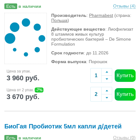
Отзывы (
4
)
Есть
в наличии
Производитель
:
Pharmabest
(страна:
Польша
)
Действующее вещество
: Лиофилизат
8 штаммов живых культур
пробиотических бактерий – De Simone
Formulation
Срок годности
: до 11.2026
Форма выпуска
: Порошок
Цена за упак.
Купить
3 960 руб.
Цена от 2 упак.
-7%
Купить
3 670 руб.
БиоГая Пробиотик 5мл капли д/детей
Отзывы (
0
)
Есть
в наличии