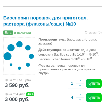
Биоспорин порошок для приготовл.
раствора (флаконы/саше) №10
Отзывы (
0
)
Есть
в наличии
Производитель
:
Биофарма
(страна:
Украина
)
Действующее вещество
: одна доза
9
9
содержит Bacillus subtilis 1·10
– 8·10
,
8
9
Bacillus Licheniformis 1·10
– 2·10
Форма выпуска
: порошок для
приготовления раствора для приема
внутрь
Цена от 1 до 3 упак.
Купить
3 590 руб.
Цена от 4 упак.
-16%
Купить
3 000 руб.