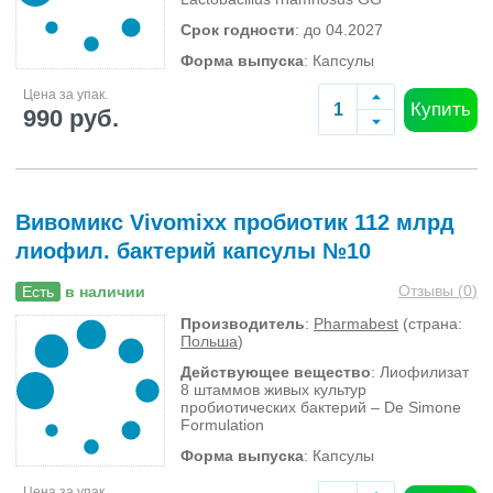
Срок годности
: до 04.2027
Форма выпуска
: Капсулы
Цена за упак.
Купить
990 руб.
Вивомикс Vivomixx пробиотик 112 млрд
лиофил. бактерий капсулы №10
Отзывы (
0
)
Есть
в наличии
Производитель
:
Pharmabest
(страна:
Польша
)
Действующее вещество
: Лиофилизат
8 штаммов живых культур
пробиотических бактерий – De Simone
Formulation
Форма выпуска
: Капсулы
Цена за упак.