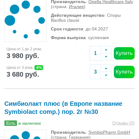
Производитель
:
Opella Healthcare Italy
(страна:
Италия
)
Действующее вещество
: Споры
Bacillus clausii
Срок годности
: до 04.2027
Форма выпуска
: суспензия
Цена от 1 до 2 упак.
Купить
3 980 руб.
Цена от 3 упак.
-8%
Купить
3 680 руб.
Симбиолакт плюс (в Европе название
Symbiolact comp.) пор. 2г №30
Отзывы (
0
)
Есть
в наличии
Производитель
:
SymbioPharm GmbH
(страна:
Германия
)