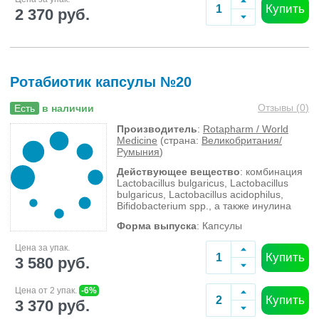
Купить
2 370 руб.
Ротабиотик капсулы №20
Отзывы (
0
)
Есть
в наличии
Производитель
:
Rotapharm / World
Medicine
(страна:
Великобритания/
Румыния
)
Действующее вещество
: комбинация
Lactobacillus bulgaricus, Lactobacillus
bulgaricus, Lactobacillus acidophilus,
Bifidobacterium sрp., а также инулина
Форма выпуска
: Капсулы
Цена за упак.
Купить
3 580 руб.
Цена от 2 упак.
-6%
Купить
3 370 руб.