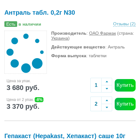
Антраль табл. 0,2г N30
Отзывы (
2
)
Есть
в наличии
Производитель
:
ОАО Фармак
(страна:
Украина
)
Действующее вещество
: Антраль
Форма выпуска
: таблетки
Цена за упак.
Купить
3 680 руб.
Цена от 2 упак.
-8%
Купить
3 370 руб.
Гепакаст (Hepakast, Хепакаст) саше 10г