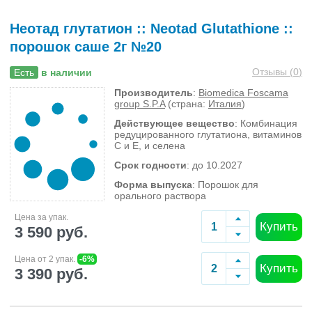
Неотад глутатион :: Neotad Glutathione ::
порошок саше 2г №20
Отзывы (
0
)
Есть
в наличии
Производитель
:
Biomedica Foscama
group S.P.A
(страна:
Италия
)
Действующее вещество
: Комбинация
редуцированного глутатиона, витаминов
С и Е, и селена
Срок годности
: до 10.2027
Форма выпуска
: Порошок для
орального раствора
Цена за упак.
Купить
3 590 руб.
Цена от 2 упак.
-6%
Купить
3 390 руб.