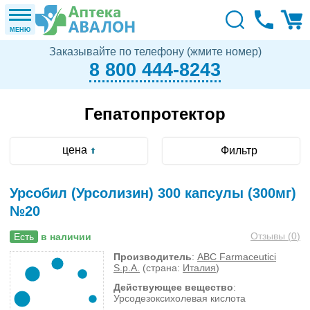
МЕНЮ
Заказывайте по телефону (жмите номер)
8 800 444-8243
Гепатопротектор
цена
Фильтр
Урсобил (Урсолизин) 300 капсулы (300мг)
№20
Отзывы (
0
)
Есть
в наличии
Производитель
:
ABC Farmaceutici
S.p.A.
(страна:
Италия
)
Действующее вещество
:
Урсодезоксихолевая кислота