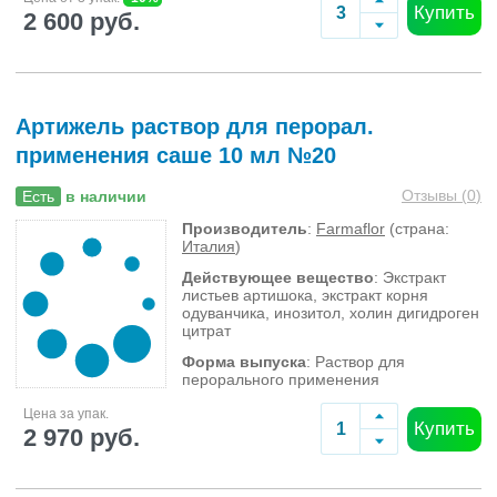
Купить
2 600 руб.
Артижель раствор для перорал.
применения саше 10 мл №20
Отзывы (
0
)
Есть
в наличии
Производитель
:
Farmaflor
(страна:
Италия
)
Действующее вещество
: Экстракт
листьев артишока, экстракт корня
одуванчика, инозитол, холин дигидроген
цитрат
Форма выпуска
: Раствор для
перорального применения
Цена за упак.
Купить
2 970 руб.