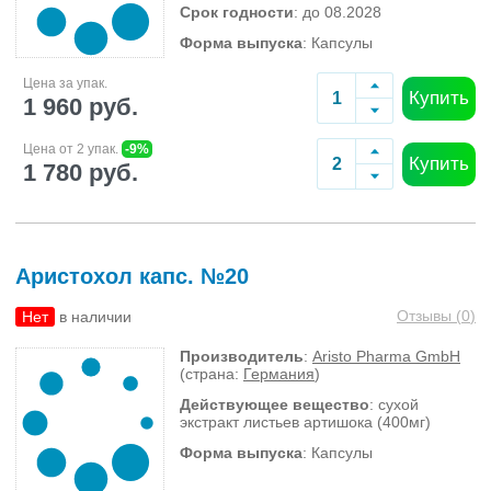
Срок годности
: до 08.2028
Форма выпуска
: Капсулы
Цена за упак.
Купить
1 960 руб.
Цена от 2 упак.
-9%
Купить
1 780 руб.
Аристохол капс. №20
Отзывы (
0
)
Нет
в наличии
Производитель
:
Aristo Pharma GmbH
(страна:
Германия
)
Действующее вещество
: сухой
экстракт листьев артишока (400мг)
Форма выпуска
: Капсулы