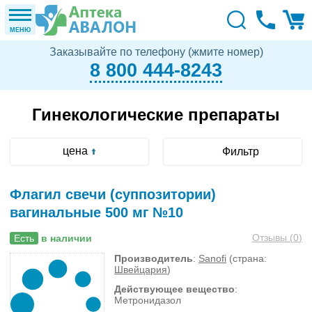
МЕНЮ
Заказывайте по телефону (жмите номер)
8 800 444-8243
Гинекологические препараты
цена
Фильтр
Флагил свечи (суппозитории)
вагинальные 500 мг №10
Отзывы (
0
)
Есть
в наличии
Производитель
:
Sanofi
(страна:
Швейцария
)
Действующее вещество
:
Метронидазол