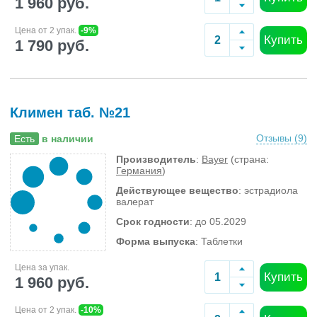
1 960 руб.
Цена от 2 упак.
-9%
Купить
1 790 руб.
Климен таб. №21
Отзывы (
9
)
Есть
в наличии
Производитель
:
Bayer
(страна:
Германия
)
Действующее вещество
: эстрадиола
валерат
Срок годности
: до 05.2029
Форма выпуска
: Таблетки
Цена за упак.
Купить
1 960 руб.
Цена от 2 упак.
-10%