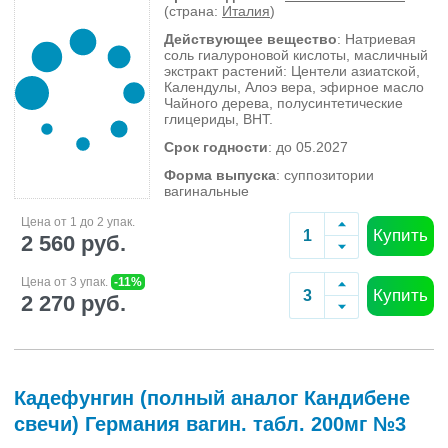
(страна:
Италия
)
Действующее вещество
: Натриевая
соль гиалуроновой кислоты, масличный
экстракт растений: Центели азиатской,
Календулы, Алоэ вера, эфирное масло
Чайного дерева, полусинтетические
глицериды, BHT.
Срок годности
: до 05.2027
Форма выпуска
: суппозитории
вагинальные
Цена от 1 до 2 упак.
Купить
2 560 руб.
Цена от 3 упак.
-11%
Купить
2 270 руб.
Кадефунгин (полный аналог Кандибене
свечи) Германия вагин. табл. 200мг №3