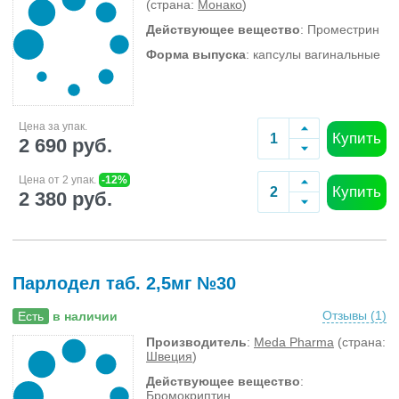
(страна:
Монако
)
Действующее вещество
: Проместрин
Форма выпуска
: капсулы вагинальные
Цена за упак.
Купить
2 690 руб.
Цена от 2 упак.
-12%
Купить
2 380 руб.
Парлодел таб. 2,5мг №30
Отзывы (
1
)
Есть
в наличии
Производитель
:
Meda Pharma
(страна:
Швеция
)
Действующее вещество
:
Бромокриптин