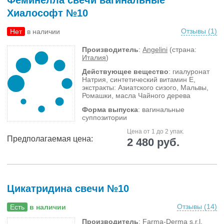
Феминелла свечи вагинальные
Хиалософт №10
Отзывы (
1
)
Нет
в наличии
Производитель
:
Angelini
(страна:
Италия
)
Действующее вещество
: гиалуронат
Натрия, синтетический витамин Е,
экстракты: Азиатского сизого, Мальвы,
Ромашки, масла Чайного дерева
Форма выпуска
: вагинальные
суппозитории
Цена от 1 до 2 упак.
Предполагаемая цена:
2 480 руб.
Цикатридина свечи №10
Отзывы (
14
)
Есть
в наличии
Производитель
:
Farma-Derma s.r.l.