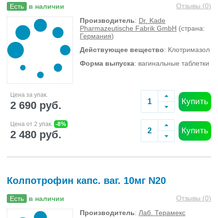
Отзывы (
0
)
Есть
в наличии
Производитель
:
Dr. Kade
Pharmazeutische Fabrik GmbH
(страна:
Германия
)
Действующее вещество
: Клотримазол
Форма выпуска
: вагинальные таблетки
Цена за упак.
Купить
2 690 руб.
Цена от 2 упак.
-8%
Купить
2 480 руб.
Колпотрофин капс. ваг. 10мг N20
Отзывы (
0
)
Есть
в наличии
Производитель
:
Лаб. Терамекс