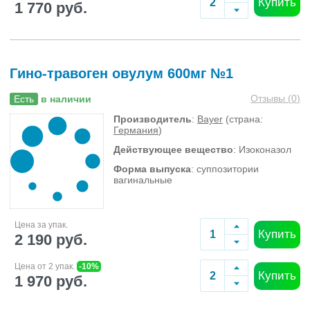
Купить
1 770 руб.
Гино-травоген овулум 600мг №1
Отзывы (
0
)
Есть
в наличии
Производитель
:
Bayer
(страна:
Германия
)
Действующее вещество
: Изоконазол
Форма выпуска
: суппозитории
вагинальные
Цена за упак.
Купить
2 190 руб.
Цена от 2 упак.
-10%
Купить
1 970 руб.