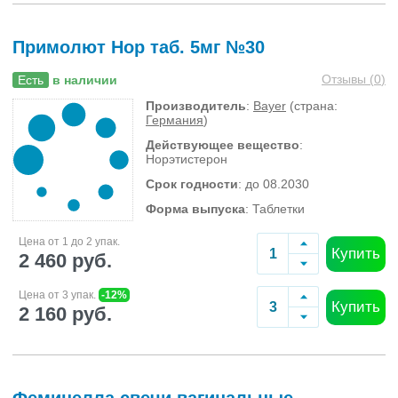
Примолют Нор таб. 5мг №30
Отзывы (
0
)
Есть
в наличии
Производитель
:
Bayer
(страна:
Германия
)
Действующее вещество
:
Норэтистерон
Срок годности
: до 08.2030
Форма выпуска
: Таблетки
Цена от 1 до 2 упак.
Купить
2 460 руб.
Цена от 3 упак.
-12%
Купить
2 160 руб.