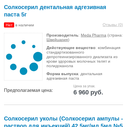
Солкосерил дентальная адгезивная
паста 5г
Отзывы (
0
)
Нет
в наличии
Производитель
:
Meda Pharma
(страна:
Швейцария
)
Действующее вещество
: комбинация
стандартизованного
депротеинизированного диализата из
крови здоровых молочных телят и
полидоканола
Форма выпуска
: дентальная
адгезивная паста
Цена за упак.
Предполагаемая цена:
6 960 руб.
Солкосерил уколы (Солкосерил ампулы -
раствор для инъекций) 42,5мг/мл 5мл №5