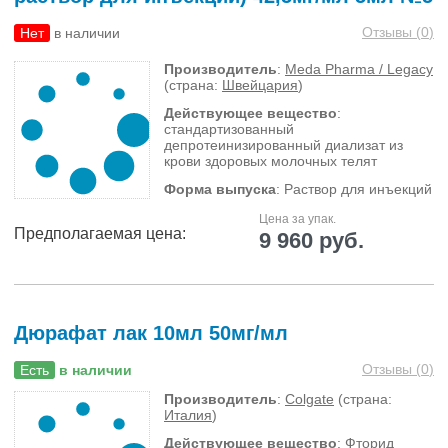
Отзывы (
0
)
Нет
в наличии
Производитель
:
Meda Pharma / Legacy
(страна:
Швейцария
)
Действующее вещество
:
стандартизованный
депротеинизированный диализат из
крови здоровых молочных телят
Форма выпуска
: Раствор для инъекций
Цена за упак.
Предполагаемая цена:
9 960 руб.
Дюрафат лак 10мл 50мг/мл
Отзывы (
0
)
Есть
в наличии
Производитель
:
Colgate
(страна:
Италия
)
Действующее вещество
: Фторид