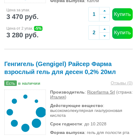
Форма выпуска
: Капли
Цена за упак.
Купить
3 470 руб.
Цена от 2 упак.
-5%
Купить
3 280 руб.
Генгигель (Gengigel) Райсер Фарма
взрослый гель для десен 0,2% 20мл
Отзывы (
0
)
Есть
в наличии
Производитель
:
Ricerfarma Srl
(страна:
Италия
)
Действующее вещество
:
высокомолекулярная гиалуроновая
кислота
Срок годности
: до 10.2028
Форма выпуска
: гель для полости рта