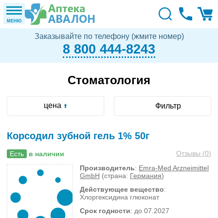
МЕНЮ
Заказывайте по телефону (жмите номер)
8 800 444-8243
Стоматология
цена
Фильтр
Корсодил зубной гель 1% 50г
Отзывы (
0
)
Есть
в наличии
Производитель
:
Emra-Med Arzneimittel
GmbH
(страна:
Германия
)
Действующее вещество
:
Хлоргексидина глюконат
Срок годности
: до 07.2027