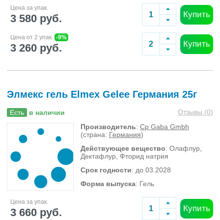
Цена за упак.
Купить
3 580 руб.
Цена от 2 упак.
-9%
Купить
3 260 руб.
Элмекс гель Elmex Gelee Германия 25г
Отзывы (
0
)
Есть
в наличии
Производитель
:
Cp Gaba Gmbh
(страна:
Германия
)
Действующее вещество
: Олафлур,
Дектафлур, Фторид натрия
Срок годности
: до 03.2028
Форма выпуска
: Гель
Цена за упак.
Купить
3 660 руб.