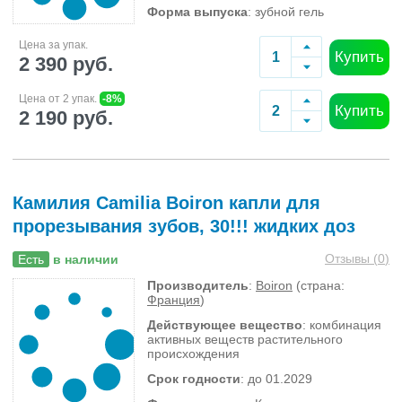
Форма выпуска
: зубной гель
Цена за упак.
Купить
2 390 руб.
Цена от 2 упак.
-8%
Купить
2 190 руб.
Камилия Camilia Boiron капли для
прорезывания зубов, 30!!! жидких доз
Отзывы (
0
)
Есть
в наличии
Производитель
:
Boiron
(страна:
Франция
)
Действующее вещество
: комбинация
активных веществ растительного
происхождения
Срок годности
: до 01.2029