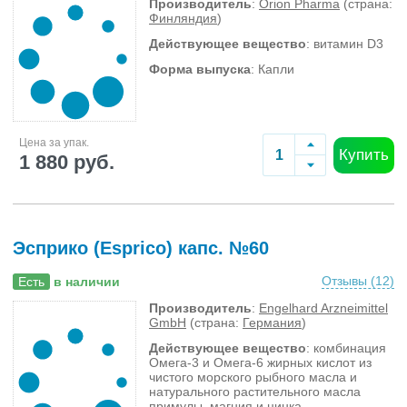
Производитель
:
Orion Pharma
(страна:
Финляндия
)
Действующее вещество
: витамин D3
Форма выпуска
: Капли
Цена за упак.
Купить
1 880 руб.
Эсприко (Esprico) капс. №60
Отзывы (
12
)
Есть
в наличии
Производитель
:
Engelhard Arzneimittel
GmbH
(страна:
Германия
)
Действующее вещество
: комбинация
Омега-3 и Омега-6 жирных кислот из
чистого морского рыбного масла и
натурального растительного масла
примулы, магния и цинка