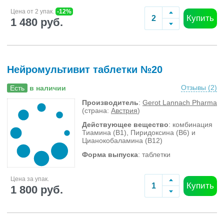
Цена от 2 упак.
-12%
Купить
1 480 руб.
Нейромультивит таблетки №20
Отзывы (
2
)
Есть
в наличии
Производитель
:
Gerot Lannach Pharma
(страна:
Австрия
)
Действующее вещество
: комбинация
Тиамина (В1), Пиридоксина (В6) и
Цианокобаламина (В12)
Форма выпуска
: таблетки
Цена за упак.
Купить
1 800 руб.