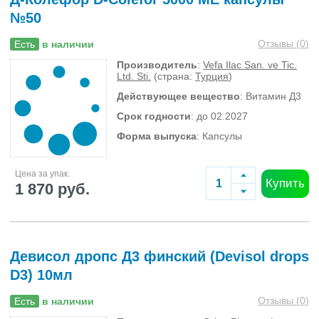
№50
Отзывы (
0
)
Есть
в наличии
Производитель
:
Vefa Ilac San. ve Tic.
Ltd. Sti.
(страна:
Турция
)
Действующее вещество
: Витамин Д3
Срок годности
: до 02.2027
Форма выпуска
: Капсулы
Цена за упак.
Купить
1 870 руб.
Девисол дропс Д3 финский (Devisol drops
D3) 10мл
Отзывы (
0
)
Есть
в наличии