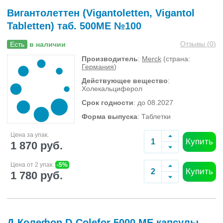
Вигантолеттен (Vigantoletten, Vigantol
Tabletten) таб. 500МЕ №100
Отзывы (
0
)
Есть
в наличии
Производитель
:
Merck
(страна:
Германия
)
Действующее вещество
:
Холекальциферол
Срок годности
: до 08.2027
Форма выпуска
: Таблетки
Цена за упак.
Купить
1 870 руб.
Цена от 2 упак.
-5%
Купить
1 780 руб.
Д-Колефор D-Colefor 5000 МЕ капсулы