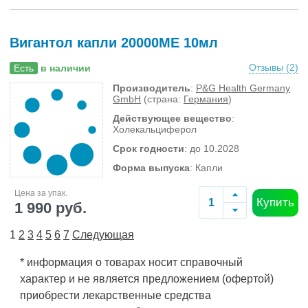
Вигантол капли 20000МЕ 10мл
Отзывы (
2
)
Есть
в наличии
Производитель
:
P&G Health Germany
GmbH
(страна:
Германия
)
Действующее вещество
:
Холекальциферол
Срок годности
: до 10.2028
Форма выпуска
: Капли
Цена за упак.
Купить
1 990 руб.
1
2
3
4
5
6
7
Следующая
* информация о товарах носит справочный
характер и не является предложением (офертой)
приобрести лекарственные средства