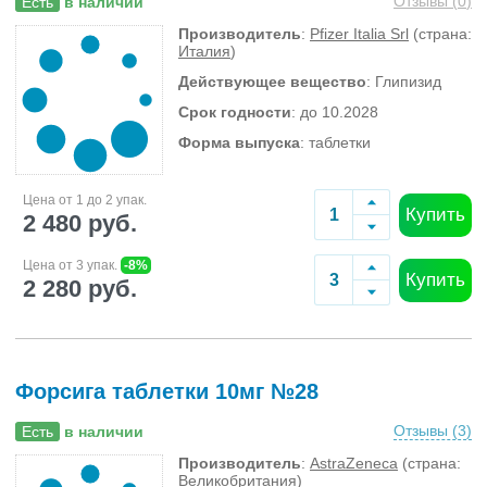
Отзывы (
0
)
Есть
в наличии
Производитель
:
Pfizer Italia Srl
(страна:
Италия
)
Действующее вещество
: Глипизид
Срок годности
: до 10.2028
Форма выпуска
: таблетки
Цена от 1 до 2 упак.
Купить
2 480 руб.
Цена от 3 упак.
-8%
Купить
2 280 руб.
Форсига таблетки 10мг №28
Отзывы (
3
)
Есть
в наличии
Производитель
:
AstraZeneca
(страна:
Великобритания
)