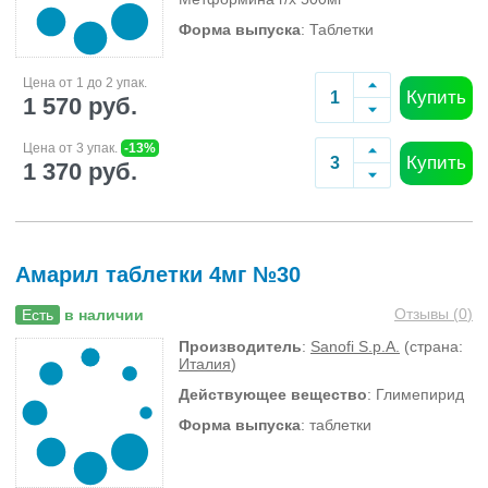
Форма выпуска
: Таблетки
Цена от 1 до 2 упак.
Купить
1 570 руб.
Цена от 3 упак.
-13%
Купить
1 370 руб.
Амарил таблетки 4мг №30
Отзывы (
0
)
Есть
в наличии
Производитель
:
Sanofi S.p.A.
(страна:
Италия
)
Действующее вещество
: Глимепирид
Форма выпуска
: таблетки