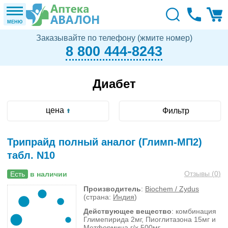
МЕНЮ
Заказывайте по телефону (жмите номер)
8 800 444-8243
Диабет
цена
Фильтр
Трипрайд полный аналог (Глимп-МП2)
табл. N10
Отзывы (
0
)
Есть
в наличии
Производитель
:
Biochem / Zydus
(страна:
Индия
)
Действующее вещество
: комбинация
Глимепирида 2мг, Пиоглитазона 15мг и
Метформина г/х 500мг