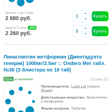
Цена от 1 до 2 упак.
Купить
2 680 руб.
Цена от 3 упак.
-16%
Купить
2 260 руб.
Линаглиптин метформин (Джентадуэто
генерик) 1000мг/2.5мг :: Ondero Met табл.
№30 (3 блистера по 10 таб)
Отзывы (
0
)
Есть
в наличии
Производитель
:
Lupin Ltd
(страна:
Индия
)
Действующее вещество
: Линаглиптин
и метформин
Форма выпуска
: Таблетки