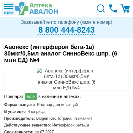
МЕНЮ
Заказывайте по телефону (жмите номер)
8 800 444-8243
Авонекс (интерферон бета-1а)
30мкг/0,5мл аналог СинноВекс шпр. (6
млн ЕД) №4
в наличии в аптеках.
Форма выпуска
: Раствор для инъекций
В упаковке
: 4 шприца
Производитель
:
Biogen Idec
(страна:
Германия
)
Действующее вещество
: Интерферон бета-1а
Срок годности
: до 07.2027