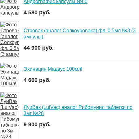
Андрографис капсулы №60
4 580 руб.
Стровак (аналог Солкоуровака) фл. 0.5мл №3 (3
ампулы)
44 900 руб.
Эхинацин Мадаус 100мл!
4 660 руб.
ЛуиВак (LuiVac) аналог Рибомунил таблетки по
3мг №28
9 900 руб.