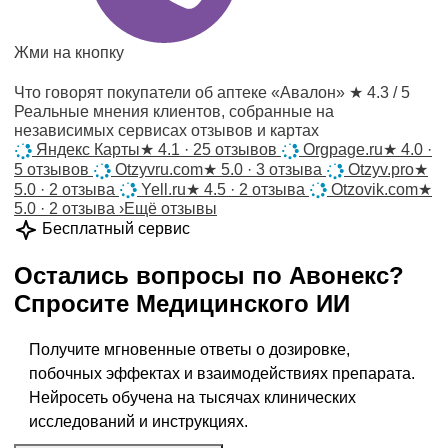
Жми на кнопку
Что говорят покупатели об аптеке «Авалон»
★ 4.3 / 5
Реальные мнения клиентов, собранные на
независимых сервисах отзывов и картах
Яндекс Карты
★
4.1 · 25 отзывов
Orgpage.ru
★
4.0 ·
5 отзывов
Otzyvru.com
★
5.0 · 3 отзыва
Otzyv.pro
★
5.0 · 2 отзыва
Yell.ru
★
4.5 · 2 отзыва
Otzovik.com
★
5.0 · 2 отзыва
›
Ещё отзывы
Бесплатный сервис
Остались вопросы по
Авонекс
?
Спросите
Медицинского ИИ
Получите мгновенные ответы о дозировке,
побочных эффектах и взаимодействиях препарата.
Нейросеть обучена на тысячах клинических
исследований и инструкциях.