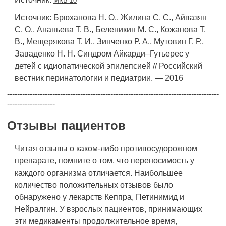
МКБ-10
Источник: Брюханова Н. О., Жилина С. С., Айвазян
С. О., Ананьева Т. В., Беленикин М. С., Кожанова Т.
В., Мещерякова Т. И., Зинченко Р. А., Мутовин Г. Р.,
Заваденко Н. Н. Синдром Айкарди–Гутьерес у
детей с идиопатической эпилепсией // Российский
вестник перинатологии и педиатрии. — 2016
------------------------------------------------------------------------------------
-------------------
Отзывы пациентов
Читая отзывы о каком-либо противосудорожном
препарате, помните о том, что переносимость у
каждого организма отличается. Наибольшее
количество положительных отзывов было
обнаружено у лекарств Кеппра, Петинимид и
Нейралгин. У взрослых пациентов, принимающих
эти медикаменты продолжительное время,