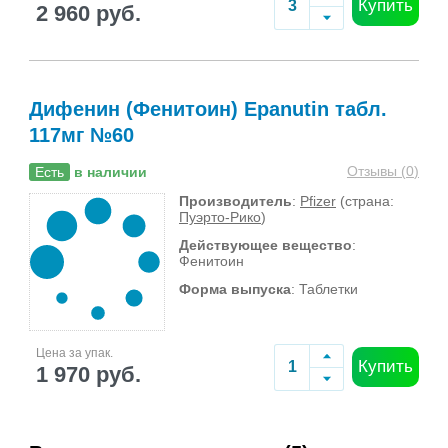
Купить
2 960 руб.
Дифенин (Фенитоин) Epanutin табл.
117мг №60
Отзывы (
0
)
Есть
в наличии
Производитель
:
Pfizer
(страна:
Пуэрто-Рико
)
Действующее вещество
:
Фенитоин
Форма выпуска
: Таблетки
Цена за упак.
Купить
1 970 руб.