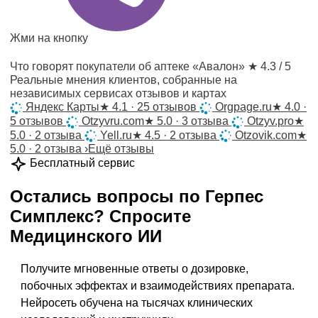
Жми на кнопку
Что говорят покупатели об аптеке «Авалон»
★ 4.3 / 5
Реальные мнения клиентов, собранные на
независимых сервисах отзывов и картах
Яндекс Карты
★
4.1 · 25 отзывов
Orgpage.ru
★
4.0 ·
5 отзывов
Otzyvru.com
★
5.0 · 3 отзыва
Otzyv.pro
★
5.0 · 2 отзыва
Yell.ru
★
4.5 · 2 отзыва
Otzovik.com
★
5.0 · 2 отзыва
›
Ещё отзывы
Бесплатный сервис
Остались вопросы по
Герпес
Симплекс
?
Спросите
Медицинского ИИ
Получите мгновенные ответы о дозировке,
побочных эффектах и взаимодействиях препарата.
Нейросеть обучена на тысячах клинических