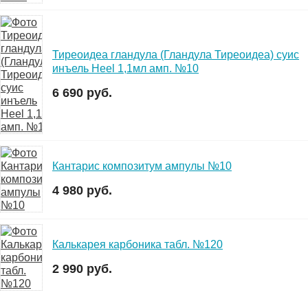
Тиреоидеа гландула (Гландула Тиреоидеа) суис
инъель Heel 1,1мл амп. №10
6 690 руб.
Кантарис композитум ампулы №10
4 980 руб.
Калькарея карбоника табл. №120
2 990 руб.