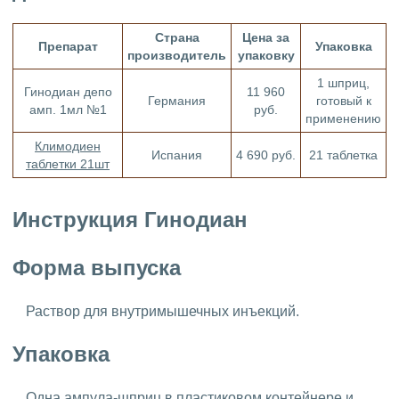
Страна
Цена за
Препарат
Упаковка
производитель
упаковку
1 шприц,
Гинодиан депо
11 960
Германия
готовый к
амп. 1мл №1
руб.
применению
Климодиен
Испания
4 690 руб.
21 таблетка
таблетки 21шт
Инструкция Гинодиан
Форма выпуска
Раствор для внутримышечных инъекций.
Упаковка
Одна ампула-шприц в пластиковом контейнере и