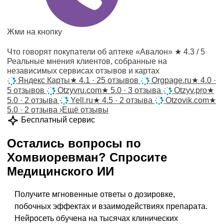
Жми на кнопку
Что говорят покупатели об аптеке «Авалон»
★ 4.3 / 5
Реальные мнения клиентов, собранные на
независимых сервисах отзывов и картах
Яндекс Карты
★
4.1 · 25 отзывов
Orgpage.ru
★
4.0 ·
5 отзывов
Otzyvru.com
★
5.0 · 3 отзыва
Otzyv.pro
★
5.0 · 2 отзыва
Yell.ru
★
4.5 · 2 отзыва
Otzovik.com
★
5.0 · 2 отзыва
›
Ещё отзывы
Бесплатный сервис
Остались вопросы по
Хомвиоревман
?
Спросите
Медицинского ИИ
Получите мгновенные ответы о дозировке,
побочных эффектах и взаимодействиях препарата.
Нейросеть обучена на тысячах клинических