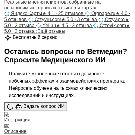
Реальные мнения клиентов, собранные на
независимых сервисах отзывов и картах
Яндекс Карты
★
4.1 · 25 отзывов
Orgpage.ru
★
4.0 ·
5 отзывов
Otzyvru.com
★
5.0 · 3 отзыва
Otzyv.pro
★
5.0 · 2 отзыва
Yell.ru
★
4.5 · 2 отзыва
Otzovik.com
★
5.0 · 2 отзыва
›
Ещё отзывы
Бесплатный сервис
Остались вопросы по
Ветмедин
?
Спросите
Медицинского ИИ
Получите мгновенные ответы о дозировке,
побочных эффектах и взаимодействиях препарата.
Нейросеть обучена на тысячах клинических
исследований и инструкциях.
Задать вопрос ИИ
Инструкция
Описание