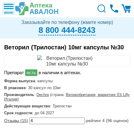
МЕНЮ
Заказывайте по телефону (жмите номер)
8 800 444-8243
Веторил (Трилостан) 10мг капсулы №30
в наличии в аптеках.
Форма выпуска
: капсулы
В упаковке
: 30 капсул по 10мг
Производитель
:
Dechra
(страна:
Великобритания, маркетинг Eli Lilly
Италия
)
Действующее вещество
: Трилостан
Срок годности
: до 04.2027
Отзывы (
15
)
рейтинг
4
(
96
оценок)