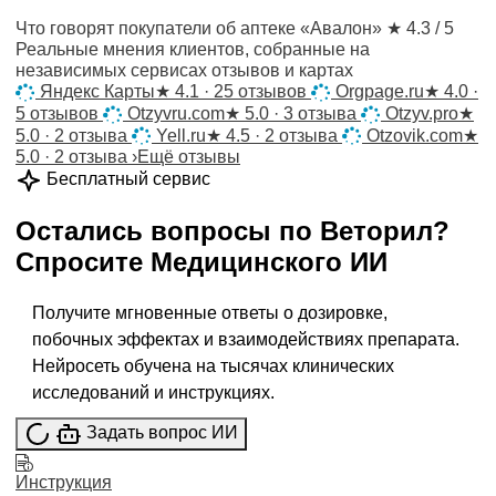
Что говорят покупатели об аптеке «Авалон»
★ 4.3 / 5
Реальные мнения клиентов, собранные на
независимых сервисах отзывов и картах
Яндекс Карты
★
4.1 · 25 отзывов
Orgpage.ru
★
4.0 ·
5 отзывов
Otzyvru.com
★
5.0 · 3 отзыва
Otzyv.pro
★
5.0 · 2 отзыва
Yell.ru
★
4.5 · 2 отзыва
Otzovik.com
★
5.0 · 2 отзыва
›
Ещё отзывы
Бесплатный сервис
Остались вопросы по
Веторил
?
Спросите
Медицинского ИИ
Получите мгновенные ответы о дозировке,
побочных эффектах и взаимодействиях препарата.
Нейросеть обучена на тысячах клинических
исследований и инструкциях.
Задать вопрос ИИ
Инструкция