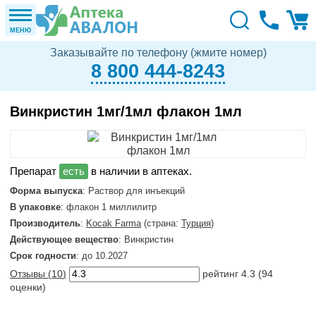
МЕНЮ
Заказывайте по телефону (жмите номер)
8 800 444-8243
Винкристин 1мг/1мл флакон 1мл
в наличии в аптеках.
Форма выпуска
: Раствор для инъекций
В упаковке
: флакон 1 миллилитр
Производитель
:
Kocak Farma
(страна:
Турция
)
Действующее вещество
: Винкристин
Срок годности
: до 10.2027
Отзывы (
10
)
рейтинг
4.3
(
94
оценки)