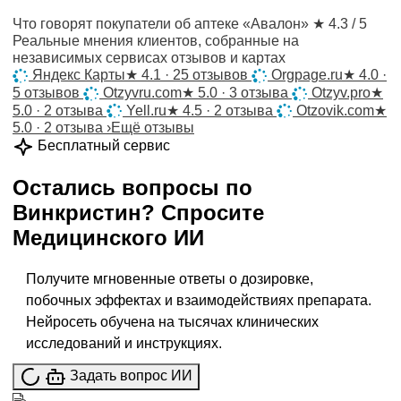
Что говорят покупатели об аптеке «Авалон»
★ 4.3 / 5
Реальные мнения клиентов, собранные на
независимых сервисах отзывов и картах
Яндекс Карты
★
4.1 · 25 отзывов
Orgpage.ru
★
4.0 ·
5 отзывов
Otzyvru.com
★
5.0 · 3 отзыва
Otzyv.pro
★
5.0 · 2 отзыва
Yell.ru
★
4.5 · 2 отзыва
Otzovik.com
★
5.0 · 2 отзыва
›
Ещё отзывы
Бесплатный сервис
Остались вопросы по
Винкристин
?
Спросите
Медицинского ИИ
Получите мгновенные ответы о дозировке,
побочных эффектах и взаимодействиях препарата.
Нейросеть обучена на тысячах клинических
исследований и инструкциях.
Задать вопрос ИИ