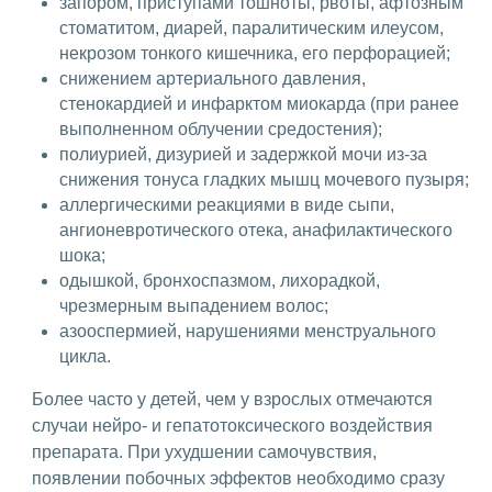
запором, приступами тошноты, рвоты, афтозным
стоматитом, диарей, паралитическим илеусом,
некрозом тонкого кишечника, его перфорацией;
снижением артериального давления,
стенокардией и инфарктом миокарда (при ранее
выполненном облучении средостения);
полиурией, дизурией и задержкой мочи из-за
снижения тонуса гладких мышц мочевого пузыря;
аллергическими реакциями в виде сыпи,
ангионевротического отека, анафилактического
шока;
одышкой, бронхоспазмом, лихорадкой,
чрезмерным выпадением волос;
азооспермией, нарушениями менструального
цикла.
Более часто у детей, чем у взрослых отмечаются
случаи нейро- и гепатотоксического воздействия
препарата. При ухудшении самочувствия,
появлении побочных эффектов необходимо сразу