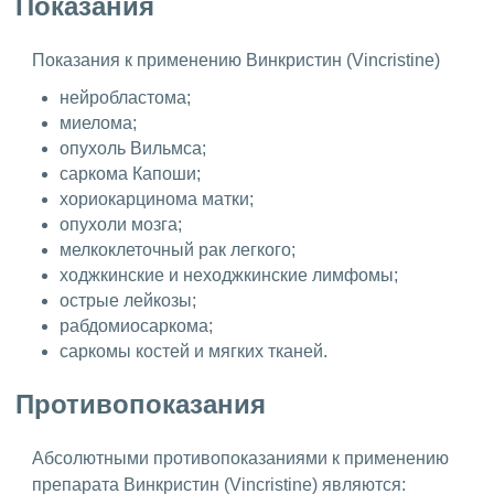
Показания
Показания к применению Винкристин (Vincristine)
нейробластома;
миелома;
опухоль Вильмса;
саркома Капоши;
хориокарцинома матки;
опухоли мозга;
мелкоклеточный рак легкого;
ходжкинские и неходжкинские лимфомы;
острые лейкозы;
рабдомиосаркома;
саркомы костей и мягких тканей.
Противопоказания
Абсолютными противопоказаниями к применению
препарата Винкристин (Vincristine) являются: