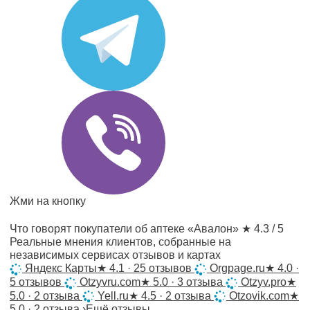
Жми на кнопку
Что говорят покупатели об аптеке «Авалон»
★ 4.3 / 5
Реальные мнения клиентов, собранные на
независимых сервисах отзывов и картах
Яндекс Карты
★
4.1 · 25 отзывов
Orgpage.ru
★
4.0 ·
5 отзывов
Otzyvru.com
★
5.0 · 3 отзыва
Otzyv.pro
★
5.0 · 2 отзыва
Yell.ru
★
4.5 · 2 отзыва
Otzovik.com
★
5.0 · 2 отзыва
›
Ещё отзывы