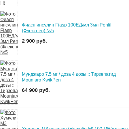
Фиасп инсулин Fiasp 100ЕД/мл 3мл Penfill
(Флекспен) №5
2 900 руб.
Мунджаро 7,5 мг / доза 4 дозы :: Тирзепатид
Mounjaro KwikPen
64 900 руб.
Хумулин М3 инсулин (Humulin-M) 100 МЕ/мл сусп.